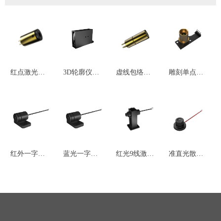
红点激光模
3D轮廓仪激
虚线包络十
雕刻单点激
组
光模组
字激光模组
光模组
红外一字线
蓝光一字线
红光9线激光
准直光散斑
激光模组
激光模组
模组
点阵激光模
组