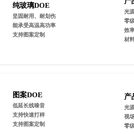
产
纯玻璃DOE
光源:
坚固耐用、
耐划伤
零级
能承受高温高功率
效率
支持图案定制
材料
图案DOE
产
低延长线噪音
光源:
支持快速打样
视场
支持图案定制
零级